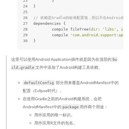
23
	}
24
}
25
26
// 依赖是Gradle的标准配置项，所以不在Android
27
dependencies { 
28
	compile fileTree(
dir:
'libs'
, 
inc
29
	compile 
'com.android.support:appc
30
}
这里可以使用Android Application插件就是因为在顶层的
bu
文件中添加了Android构建工具依赖。
ild.gradle
部分用来覆盖AndroidManifest中的
defaultConfig
配置（Eclipse时代）。
在使用Gradle之前的Android构建系统，会把
AndroidManifest中的
用作两个用途：
package
用作应用的唯一标识。
用作应用R文件的包名。