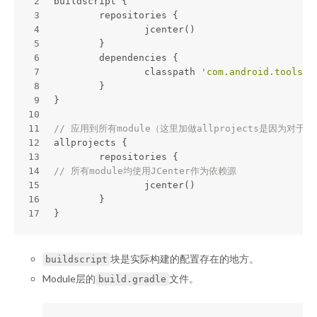
2
buildscript {
3
	repositories {
4
		jcenter()
5
	}
6
	dependencies {
7
		classpath 
'com.android.tools.b
8
	}
9
}
10
11
// 应用到所有module（这里加做allprojects是因为对于Gra
12
allprojects {
13
	repositories {
14
// 所有module均使用JCenter作为依赖源
15
		jcenter()
16
	}
17
}
块是实际构建的配置存在的地方。
buildscript
Module层的
文件。
build.gradle