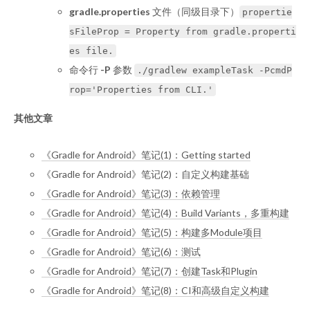
gradle.properties
文件（同级目录下）
propertie
sFileProp = Property from gradle.properti
es file.
命令行
-P
参数
./gradlew exampleTask -PcmdP
rop='Properties from CLI.'
其他文章
《Gradle for Android》笔记(1)：Getting started
《Gradle for Android》笔记(2)：自定义构建基础
《Gradle for Android》笔记(3)：依赖管理
《Gradle for Android》笔记(4)：Build Variants，多重构建
《Gradle for Android》笔记(5)：构建多Module项目
《Gradle for Android》笔记(6)：测试
《Gradle for Android》笔记(7)：创建Task和Plugin
《Gradle for Android》笔记(8)：CI和高级自定义构建