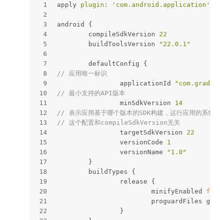
1
apply 
plugin:
'com.android.application'
2
3
android {
4
	compileSdkVersion 
22
5
	buildToolsVersion 
"22.0.1"
6
7
	defaultConfig { 
8
// 应用唯一标识
9
		applicationId 
"com.gradle
10
// 最小支持的API版本
11
		minSdkVersion 
14
12
// 表示应用基于哪个版本的SDK构建，运行应用的系统
13
// 这个配置和compileSdkVersion无关
14
		targetSdkVersion 
22
15
		versionCode 
1
16
		versionName 
"1.0"
17
	}
18
	buildTypes { 
19
		release { 
20
			minifyEnabled 
fal
21
			proguardFiles g
22
		}