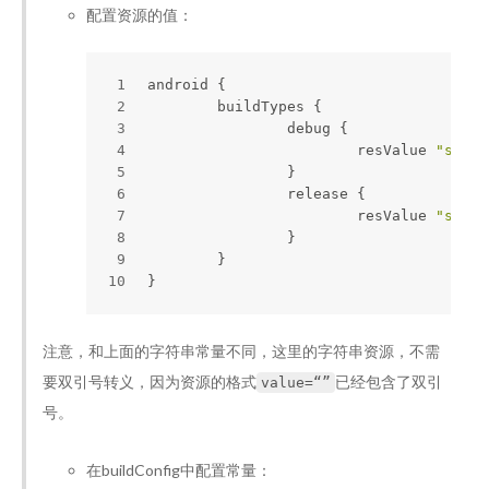
配置资源的值：
1
android {
2
	buildTypes {
3
		debug {
4
			resValue 
"strin
5
		}
6
		release {
7
			resValue 
"strin
8
		}
9
	}
10
}
注意，和上面的字符串常量不同，这里的字符串资源，不需
要双引号转义，因为资源的格式
已经包含了双引
value=“”
号。
在buildConfig中配置常量：