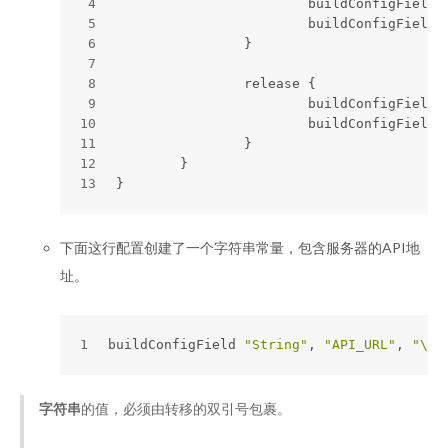
4
			buildConfigField 
5
			buildConfigField 
6
		}
7
8
		release { 
9
			buildConfigField 
10
			buildConfigField 
11
		}
12
	}
13
}
下面这行配置创建了一个字符串常量，包含服务器的API地
址。
1
buildConfigField 
"String"
, 
"API_URL"
, 
"\"h
字符串
的值，必须由转移的双引号包裹。